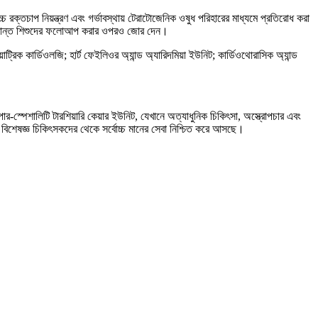
রক্তচাপ নিয়ন্ত্রণ এবং গর্ভাবস্থায় টেরাটোজেনিক ওষুধ পরিহারের মাধ্যমে প্রতিরোধ করা
ে আক্রান্ত শিশুদের ফলোআপ করার ওপরও জোর দেন।
ট্রিক কার্ডিওলজি; হার্ট ফেইলিওর অ্যান্ড অ্যারিদমিয়া ইউনিট; কার্ডিওথোরাসিক অ্যান্ড
ার-স্পেশালিটি টারশিয়ারি কেয়ার ইউনিট, যেখানে অত্যাধুনিক চিকিৎসা, অস্ত্রোপচার এবং
এবং বিশেষজ্ঞ চিকিৎসকদের থেকে সর্বোচ্চ মানের সেবা নিশ্চিত করে আসছে।