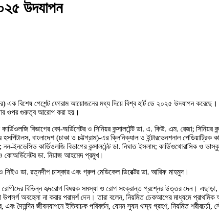
 ২০২৫ উদযাপন
 এক বিশেষ পেশেন্ট ফোরাম আয়োজনের মধ্য দিয়ে বিশ্ব হার্ট ডে ২০২৫ উদযাপন করেছে। এবছর
নীয়তার ওপর গুরুত্ব আরোপ করা হয়।
র্ডিওলজি বিভাগের কো-অর্ডিনেটর ও সিনিয়র কন্সালটেন্ট ডা. এ. কিউ. এম. রেজা; সিনিয়র কন্সাল
 হসপিটালস, বাংলাদেশ (ঢাকা ও চট্টগ্রাম)-এর ক্লিনিক্যাল ও ইন্টারভেনশনাল পেডিয়াট্রিক কার
-ইনভেসিভ কার্ডিওলজি বিভাগের কন্সালটেন্ট ডা. নিঘাত ইসলাম; কার্ডিওথোরাসিক ও ভাস্কুলা
 ও কোঅর্ডিনেটর ডা. নিয়াজ আহমেদ প্রমুখ।
ও সিইও ডা. রত্নদীপ চাস্কার এবং গ্রুপ মেডিকেল ডিরেক্টর ডা. আরিফ মাহমুদ।
 রোগীদের বিভিন্ন হৃদরোগ বিষয়ক সমস্যা ও রোগ সংক্রান্ত প্রশ্নের উত্তর দেন। এছাড়া, মত 
মতো উপসর্গ অবহেলা না করার পরামর্শ দেন। তারা বলেন, নিয়মিত চেকআপের মাধ্যমে প্রাথমি
ং দৈনন্দিন জীবনযাপনে ইতিবাচক পরিবর্তন, যেমন সুষম খাদ্য গ্রহণ, নিয়মিত শরীরচর্চা, স্ট্রেস 