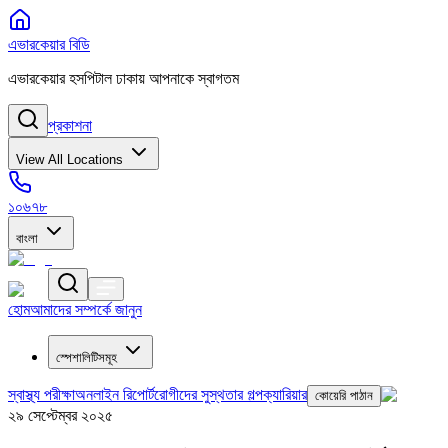
এভারকেয়ার বিডি
এভারকেয়ার হসপিটাল ঢাকায় আপনাকে স্বাগতম
প্রকাশনা
View All Locations
১০৬৭৮
বাংলা
হোম
আমাদের সম্পর্কে জানুন
স্পেশালিটিসমূহ
স্বাস্থ্য পরীক্ষা
অনলাইন রিপোর্ট
রোগীদের সুস্থতার গল্প
ক্যারিয়ার
কোয়েরি পাঠান
২৯ সেপ্টেম্বর ২০২৫