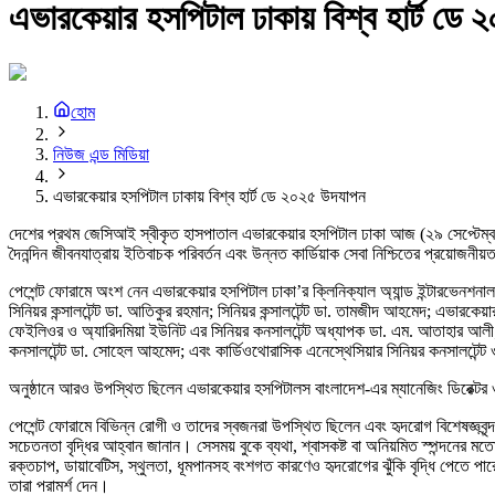
এভারকেয়ার হসপিটাল ঢাকায় বিশ্ব হার্ট ডে
হোম
নিউজ এন্ড মিডিয়া
এভারকেয়ার হসপিটাল ঢাকায় বিশ্ব হার্ট ডে ২০২৫ উদযাপন
দেশের প্রথম জেসিআই স্বীকৃত হাসপাতাল এভারকেয়ার হসপিটাল ঢাকা আজ (২৯ সেপ্টেম্বর)
দৈনন্দিন জীবনযাত্রায় ইতিবাচক পরিবর্তন এবং উন্নত কার্ডিয়াক সেবা নিশ্চিতের প্রয়োজ
পেশেন্ট ফোরামে অংশ নেন এভারকেয়ার হসপিটাল ঢাকা’র ক্লিনিক্যাল অ্যান্ড ইন্টারভেনশনাল কা
সিনিয়র কন্সালটেন্ট ডা. আতিকুর রহমান; সিনিয়র কন্সালটেন্ট ডা. তামজীদ আহমেদ; এভারকেয়ার
ফেইলিওর ও অ্যারিদমিয়া ইউনিট এর সিনিয়র কনসালটেন্ট অধ্যাপক ডা. এম. আতাহার আলী; নন
কনসালটেন্ট ডা. সোহেল আহমেদ; এবং কার্ডিওথোরাসিক এনেস্থেসিয়ার সিনিয়র কনসালটেন্ট
অনুষ্ঠানে আরও উপস্থিত ছিলেন এভারকেয়ার হসপিটালস বাংলাদেশ-এর ম্যানেজিং ডিরেক্টর 
পেশেন্ট ফোরামে বিভিন্ন রোগী ও তাদের স্বজনরা উপস্থিত ছিলেন এবং হৃদরোগ বিশেষজ্ঞবৃন্দ
সচেতনতা বৃদ্ধির আহ্বান জানান। সেসময় বুকে ব্যথা, শ্বাসকষ্ট বা অনিয়মিত স্পন্দনের 
রক্তচাপ, ডায়াবেটিস, স্থুলতা, ধূমপানসহ বংশগত কারণেও হৃদরোগের ঝুঁকি বৃদ্ধি পেতে পারে, এব
তারা পরামর্শ দেন।