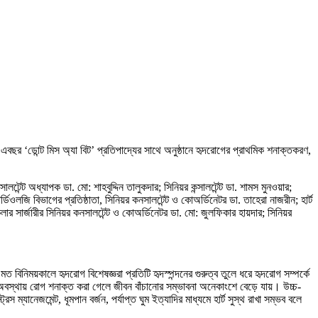
 ‘ডোন্ট মিস অ্যা বিট’ প্রতিপাদ্যের সাথে অনুষ্ঠানে হৃদরোগের প্রাথমিক শনাক্তকরণ,
টেন্ট অধ্যাপক ডা. মো: শাহবুদ্দিন তালুকদার; সিনিয়র কন্সালটেন্ট ডা. শামস মুনওয়ার;
্ডিওলজি বিভাগের প্রতিষ্ঠাতা, সিনিয়র কনসালটেন্ট ও কোঅর্ডিনেটর ডা. তাহেরা নাজরীন; হার্ট
র সার্জারীর সিনিয়র কনসালটেন্ট ও কোঅর্ডিনেটর ডা. মো: জুলফিকার হায়দার; সিনিয়র
বিনিময়কালে হৃদরোগ বিশেষজ্ঞরা প্রতিটি হৃদস্পন্দনের গুরুত্ব তুলে ধরে হৃদরোগ সম্পর্কে
ক অবস্থায় রোগ শনাক্ত করা গেলে জীবন বাঁচানোর সম্ভাবনা অনেকাংশে বেড়ে যায়। উচ্চ-
ম্যানেজমেন্ট, ধূমপান বর্জন, পর্যাপ্ত ঘুম ইত্যাদির মাধ্যমে হার্ট সুস্থ রাখা সম্ভব বলে