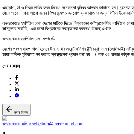
এছাড়াও, মা ও শিশুর হার্টের যত্ন নিয়েও সচেতনতা বৃদ্ধির আহ্বান জানানো হয়। জন্মগত হৃদ
যেতে পারে। তারা আরো বলেন শিশুর জন্মগত হৃদরোগ ব্যবস্থাপনার জন্য ফিটাল ইকোকার্ডি
এভারকেয়ার হসপিটাল ঢাকা দেশের মাটিতে দিচ্ছে বিশ্বমানের কম্প্রিহেনসিভ কার্ডিয়াক-কেয়ার।
ভাস্কুলার সার্জারি; -এর মতো বিশ্বমানের স্বাস্থ্যসেবা ব্যবস্থা রয়েছে এখানে।
এভারকেয়ার হসপিটাল ঢাকা সম্পর্কে-
দেশের প্রথম হাসপাতাল হিসেবে টানা ৬ বার জয়েন্ট কমিশন ইন্টারন্যাশনাল (জেসিআই) স্বীকৃ
ডায়াগনস্টিক সুবিধাসহ সব ধরনের স্বাস্থ্যসেবা প্রদান করা হয়। ৪ লক্ষ ৩৫ হাজার বর্গফুট
শেয়ার করুন
সকল নিউজ
এভারকেয়ার টেলি অনলাইন
info@evercarebd.com