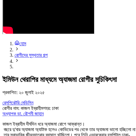
হোম
রোগীদের সুস্থতার গল্প
ইমিউন থেরাপির মাধ্যমে অ্যাজমা রোগীর সুচিকিৎসা
প্রকাশিত:
২০ জুলাই ২০২৫
রেসপিরেটরি মেডিসিন
রোগীর নাম
:
কাজল ইব্রাহীম
শহর
:
ঢাকা
অধ্যাপক ডা. রৌশনী জাহান
কাজল ইব্রাহীম দীর্ঘদিন ধরে অ্যাজমা রোগে আক্রান্ত।
বছরে দু'বার অ্যাজমা অ্যাটাক হলেও কোভিডের পর থেকে তার অ্যাজমা ভালো হচ্ছিলো ন
তার স্বাভাবিক জীবনযাত্রায় ব্যাঘাত ঘটছিলো। পরে তিনি এভারকেয়ার হসপিটাল ঢাকা-