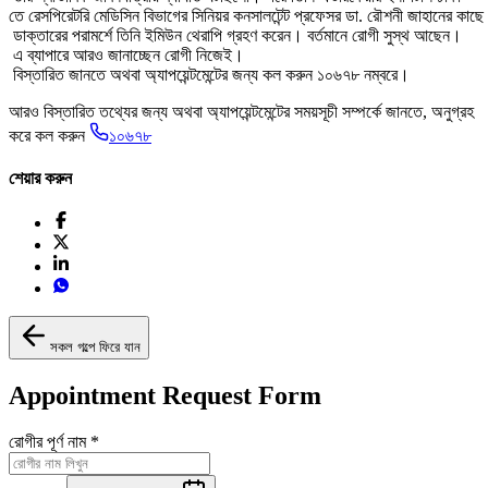
তে রেসপিরেটরি মেডিসিন বিভাগের সিনিয়র কনসালটেন্ট প্রফেসর ডা. রৌশনী জাহানের কা
ডাক্তারের পরামর্শে তিনি ইমিউন থেরাপি গ্রহণ করেন। বর্তমানে রোগী সুস্থ আছেন।
এ ব্যাপারে আরও জানাচ্ছেন রোগী নিজেই।
বিস্তারিত জানতে অথবা অ্যাপয়েন্টমেন্টের জন্য কল করুন ১০৬৭৮ নম্বরে।
আরও বিস্তারিত তথ্যের জন্য অথবা অ্যাপয়েন্টমেন্টের সময়সূচী সম্পর্কে জানতে, অনুগ্রহ
করে কল করুন
১০৬৭৮
শেয়ার করুন
সকল গল্পে ফিরে যান
Appointment Request Form
রোগীর পূর্ণ নাম
*