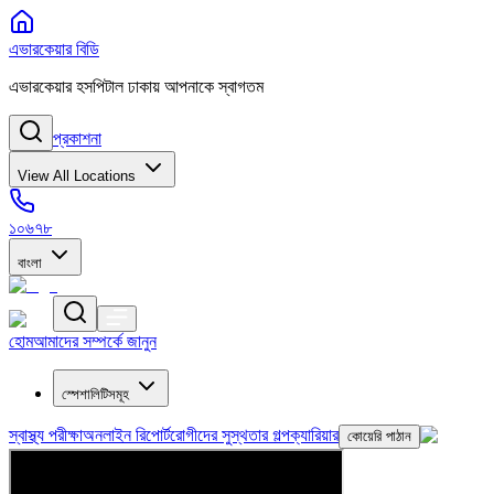
এভারকেয়ার বিডি
এভারকেয়ার হসপিটাল ঢাকায় আপনাকে স্বাগতম
প্রকাশনা
View All Locations
১০৬৭৮
বাংলা
হোম
আমাদের সম্পর্কে জানুন
স্পেশালিটিসমূহ
স্বাস্থ্য পরীক্ষা
অনলাইন রিপোর্ট
রোগীদের সুস্থতার গল্প
ক্যারিয়ার
কোয়েরি পাঠান