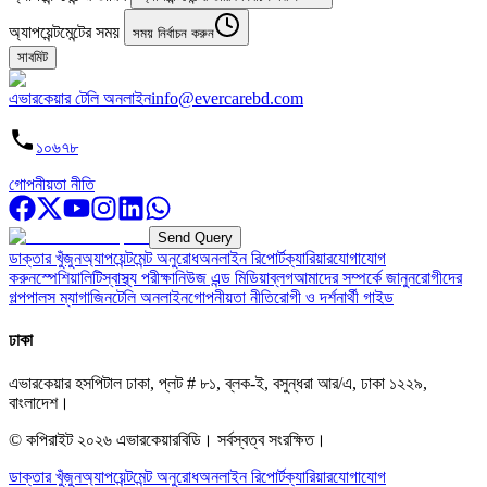
অ্যাপয়েন্টমেন্টের সময়
সময় নির্বাচন করুন
সাবমিট
এভারকেয়ার টেলি অনলাইন
info@evercarebd.com
১০৬৭৮
গোপনীয়তা নীতি
Send Query
ডাক্তার খুঁজুন
অ্যাপয়েন্টমেন্ট অনুরোধ
অনলাইন রিপোর্ট
ক্যারিয়ার
যোগাযোগ
করুন
স্পেশিয়ালিটি
স্বাস্থ্য পরীক্ষা
নিউজ এন্ড মিডিয়া
ব্লগ
আমাদের সম্পর্কে জানুন
রোগীদের
গল্প
পালস ম্যাগাজিন
টেলি অনলাইন
গোপনীয়তা নীতি
রোগী ও দর্শনার্থী গাইড
ঢাকা
এভারকেয়ার হসপিটাল ঢাকা, প্লট # ৮১, ব্লক-ই, বসুন্ধরা আর/এ, ঢাকা ১২২৯,
বাংলাদেশ।
© কপিরাইট
২০২৬
এভারকেয়ারবিডি।
সর্বস্বত্ব সংরক্ষিত।
ডাক্তার খুঁজুন
অ্যাপয়েন্টমেন্ট অনুরোধ
অনলাইন রিপোর্ট
ক্যারিয়ার
যোগাযোগ