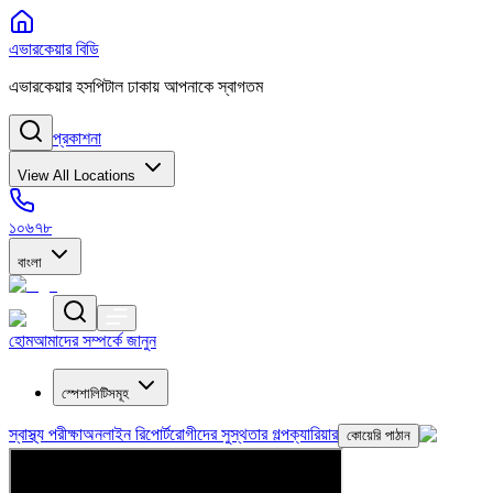
এভারকেয়ার বিডি
এভারকেয়ার হসপিটাল ঢাকায় আপনাকে স্বাগতম
প্রকাশনা
View All Locations
১০৬৭৮
বাংলা
হোম
আমাদের সম্পর্কে জানুন
স্পেশালিটিসমূহ
স্বাস্থ্য পরীক্ষা
অনলাইন রিপোর্ট
রোগীদের সুস্থতার গল্প
ক্যারিয়ার
কোয়েরি পাঠান