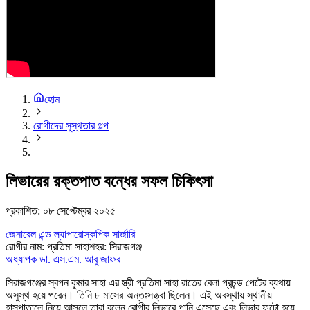
হোম
রোগীদের সুস্থতার গল্প
লিভারের রক্তপাত বন্ধের সফল চিকিৎসা
প্রকাশিত:
০৮ সেপ্টেম্বর ২০২৫
জেনারেল এন্ড ল্যাপারোস্কপিক সার্জারি
রোগীর নাম
:
প্রতিমা সাহা
শহর
:
সিরাজগঞ্জ
অধ্যাপক ডা. এস.এম. আবু জাফর
সিরাজগঞ্জের স্বপন কুমার সাহা এর স্ত্রী প্রতিমা সাহা রাতের বেলা প্রচন্ড পেটের ব্যথায়
অসুস্থ হয়ে পরেন। তিনি ৮ মাসের অন্তঃসত্ত্বা ছিলেন। এই অবস্থায় স্থানীয়
হাসপাতালে নিয়ে আসলে তারা বলেন রোগীর লিভারে পানি এসেছে এবং লিভার ফুটো হয়ে