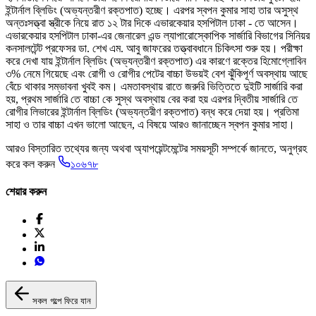
ইন্টার্নাল ব্লিডিং (অভ্যন্তরীণ রক্তপাত) হচ্ছে। এরপর স্বপন কুমার সাহা তার অসুস্থ
অন্তঃসত্ত্বা স্ত্রীকে নিয়ে রাত ১২ টার দিকে এভারকেয়ার হসপিটাল ঢাকা - তে আসেন।
এভারকেয়ার হসপিটাল ঢাকা-এর জেনারেল এন্ড ল্যাপারোস্কোপিক সার্জারি বিভাগের সিনিয়র
কনসালটেন্ট প্রফেসর ডা. শেখ এম. আবু জাফরের তত্ত্বাবধানে চিকিৎসা শুরু হয়। পরীক্ষা
করে দেখা যায় ইন্টার্নাল ব্লিডিং (অভ্যন্তরীণ রক্তপাত) এর কারণে রক্তের হিমোগ্লোবিন
৩% নেমে গিয়েছে এবং রোগী ও রোগীর পেটের বাচ্চা উভয়‌ই বেশ ঝুঁকিপূর্ণ অবস্থায় আছে
বেঁচে থাকার সম্ভাবনা খুবই কম। এমতাবস্থায় রাতে জরুরি ভিত্তিতে দুইটি সার্জারি করা
হয়, প্রথম সার্জারি তে বাচ্চা কে সুস্থ অবস্থায় বের করা হয় এরপর দ্বিতীয় সার্জারি তে
রোগীর লিভারের ইন্টার্নাল ব্লিডিং (অভ্যন্তরীণ রক্তপাত) বন্ধ করে দেয়া হয়। প্রতিমা
সাহা ও তার বাচ্চা এখন ভালো আছেন, এ বিষয়ে আরও জানাচ্ছেন স্বপন কুমার সাহা।
আরও বিস্তারিত তথ্যের জন্য অথবা অ্যাপয়েন্টমেন্টের সময়সূচী সম্পর্কে জানতে, অনুগ্রহ
করে কল করুন
১০৬৭৮
শেয়ার করুন
সকল গল্পে ফিরে যান