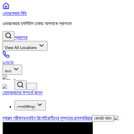
এভারকেয়ার বিডি
এভারকেয়ার হসপিটাল ঢাকায় আপনাকে স্বাগতম
প্রকাশনা
View All Locations
১০৬৭৮
বাংলা
হোম
আমাদের সম্পর্কে জানুন
স্পেশালিটিসমূহ
স্বাস্থ্য পরীক্ষা
অনলাইন রিপোর্ট
রোগীদের সুস্থতার গল্প
ক্যারিয়ার
কোয়েরি পাঠান