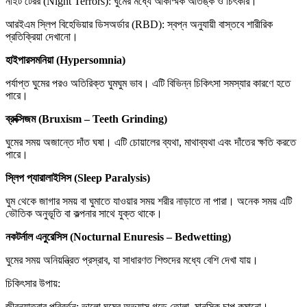
নাইট টেরর (Night Terrors): ঘুমের মধ্যে আকস্মিক আতঙ্ক ও চিৎকার।
আরইএম স্লিপ বিহেভিয়ার ডিসঅর্ডার (RBD): স্বপ্ন অনুযায়ী বাস্তবে শারীরিক
প্রতিক্রিয়া দেখানো।
হাইপারসমনিয়া
(Hypersomnia)
পর্যাপ্ত ঘুমের পরও অতিরিক্ত ঘুমঘুম ভাব। এটি বিভিন্ন চিকিৎসা সমস্যার কারণে হতে
পারে।
ব্রুক্সিজম
(Bruxism – Teeth Grinding)
ঘুমের সময় অজান্তে দাঁত ঘষা। এটি চোয়ালের ব্যথা, মাথাব্যথা এবং দাঁতের ক্ষতি করতে
পারে।
স্লিপ
প্যারালাইসিস
(Sleep Paralysis)
ঘুম থেকে জাগার সময় বা ঘুমাতে যাওয়ার সময় শরীর নাড়াতে না পারা। অনেক সময় এটি
ভৌতিক অনুভূতি বা কল্পনার সাথে যুক্ত থাকে।
নকটর্নাল
এনুরেসিস
(Nocturnal Enuresis – Bedwetting)
ঘুমের সময় অনিয়ন্ত্রিত প্রস্রাব, যা সাধারণত শিশুদের মধ্যে বেশি দেখা যায়।
চিকিৎসার উপায়:
জীবনযাত্রার পরিবর্তন: ভালো ঘুমের অভ্যাস গড়ে তোলা, মানসিক চাপ কমানো।