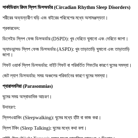
সার্কাডিয়ান
রিদম
স্লিপ
ডিসঅর্ডার
(Circadian Rhythm Sleep Disorders)
শরীরের অভ্যন্তরীণ ঘড়ি এবং বাইরের পরিবেশের মধ্যে অসামঞ্জস্যতা।
প্রকারভেদ:
ডিলেইড স্লিপ ফেজ ডিসঅর্ডার (DSPD): খুব দেরিতে ঘুমানো এবং দেরিতে জাগা।
অ্যাডভান্সড স্লিপ ফেজ ডিসঅর্ডার (ASPD): খুব তাড়াতাড়ি ঘুমানো এবং তাড়াতাড়ি
জাগা।
শিফট ওয়ার্ক স্লিপ ডিসঅর্ডার: নাইট শিফট বা পরিবর্তিত শিফটের কারণে ঘুমের সমস্যা।
জেট ল্যাগ ডিসঅর্ডার: সময় অঞ্চলের পরিবর্তনের কারণে ঘুমের সমস্যা।
প্যারাসমনিয়া
(Parasomnias)
ঘুমের সময় অস্বাভাবিক আচরণ।
উদাহরণ:
স্লিপওয়াকিং (Sleepwalking): ঘুমের মধ্যে হাঁটা বা কাজ করা।
স্লিপ টকিং (Sleep Talking): ঘুমের মধ্যে কথা বলা।