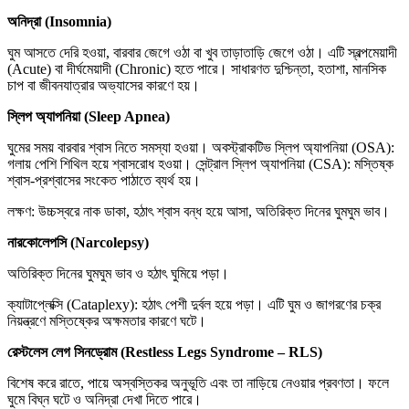
অনিদ্রা
(Insomnia)
ঘুম আসতে দেরি হওয়া, বারবার জেগে ওঠা বা খুব তাড়াতাড়ি জেগে ওঠা। এটি স্বল্পমেয়াদী
(Acute) বা দীর্ঘমেয়াদী (Chronic) হতে পারে। সাধারণত দুশ্চিন্তা, হতাশা, মানসিক
চাপ বা জীবনযাত্রার অভ্যাসের কারণে হয়।
স্লিপ
অ্যাপনিয়া
(Sleep Apnea)
ঘুমের সময় বারবার শ্বাস নিতে সমস্যা হওয়া। অবস্ট্রাকটিভ স্লিপ অ্যাপনিয়া (OSA):
গলায় পেশি শিথিল হয়ে শ্বাসরোধ হওয়া। সেন্ট্রাল স্লিপ অ্যাপনিয়া (CSA): মস্তিষ্ক
শ্বাস-প্রশ্বাসের সংকেত পাঠাতে ব্যর্থ হয়।
লক্ষণ: উচ্চস্বরে নাক ডাকা, হঠাৎ শ্বাস বন্ধ হয়ে আসা, অতিরিক্ত দিনের ঘুমঘুম ভাব।
নারকোলেপসি
(Narcolepsy)
অতিরিক্ত দিনের ঘুমঘুম ভাব ও হঠাৎ ঘুমিয়ে পড়া।
ক্যাটাপ্লেক্সি (Cataplexy): হঠাৎ পেশী দুর্বল হয়ে পড়া। এটি ঘুম ও জাগরণের চক্র
নিয়ন্ত্রণে মস্তিষ্কের অক্ষমতার কারণে ঘটে।
রেস্টলেস
লেগ
সিনড্রোম
(Restless Legs Syndrome – RLS)
বিশেষ করে রাতে, পায়ে অস্বস্তিকর অনুভূতি এবং তা নাড়িয়ে নেওয়ার প্রবণতা। ফলে
ঘুমে বিঘ্ন ঘটে ও অনিদ্রা দেখা দিতে পারে।