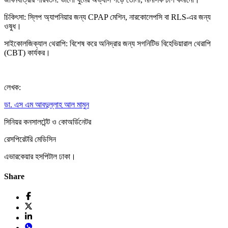
চিকিৎসা: স্লিপ অ্যাপনিয়ার জন্য CPAP মেশিন, নারকোলেপসি বা RLS-এর জন্য
ওষুধ।
সাইকোলজিক্যাল থেরাপি: বিশেষ করে অনিদ্রার জন্য সগনিটিভ বিহেভিয়ারাল থেরাপি
(CBT) কার্যকর।
লেখক:
ডা. এস এম আবদুল্লাহ আল মামুন
সিনিয়র কনসালটেন্ট ও কোঅর্ডিনেটর
রেসপিরেটরি মেডিসিন
এভারকেয়ার হসপিটাল ঢাকা।
Share