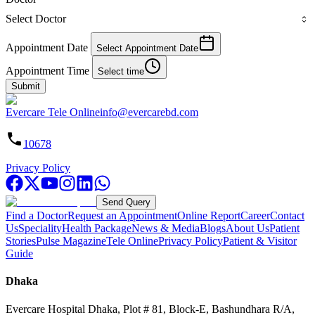
Select Doctor
Appointment Date
Select Appointment Date
Appointment Time
Select time
Submit
Evercare Tele Online
info@evercarebd.com
10678
Privacy Policy
Send Query
Find a Doctor
Request an Appointment
Online Report
Career
Contact
Us
Speciality
Health Package
News & Media
Blogs
About Us
Patient
Stories
Pulse Magazine
Tele Online
Privacy Policy
Patient & Visitor
Guide
Dhaka
Evercare Hospital Dhaka, Plot # 81, Block-E, Bashundhara R/A,