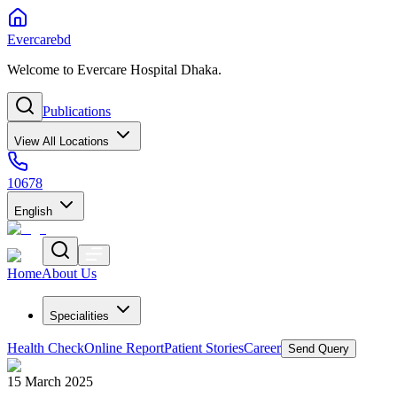
Evercarebd
Welcome to Evercare Hospital Dhaka.
Publications
View All Locations
10678
English
Home
About Us
Specialities
Health Check
Online Report
Patient Stories
Career
Send Query
15 March 2025