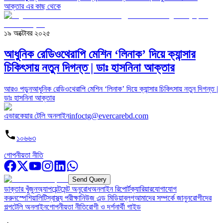
আক্তার এর কাছ থেকে
১৯ অক্টোবর ২০২৫
আধুনিক রেডিওথেরাপি মেশিন ‘লিনাক’ দিয়ে ক্যান্সার
চিকিৎসায় নতুন দিগন্ত | ডাঃ হাসনিনা আক্তার
আরও পড়ুন
আধুনিক রেডিওথেরাপি মেশিন ‘লিনাক’ দিয়ে ক্যান্সার চিকিৎসায় নতুন দিগন্ত |
ডাঃ হাসনিনা আক্তার
এভারকেয়ার টেলি অনলাইন
infoctg@evercarebd.com
১০৬৬৩
গোপনীয়তা নীতি
Send Query
ডাক্তার খুঁজুন
অ্যাপয়েন্টমেন্ট অনুরোধ
অনলাইন রিপোর্ট
ক্যারিয়ার
যোগাযোগ
করুন
স্পেশিয়ালিটি
স্বাস্থ্য পরীক্ষা
নিউজ এন্ড মিডিয়া
ব্লগ
আমাদের সম্পর্কে জানুন
রোগীদের
গল্প
টেলি অনলাইন
গোপনীয়তা নীতি
রোগী ও দর্শনার্থী গাইড