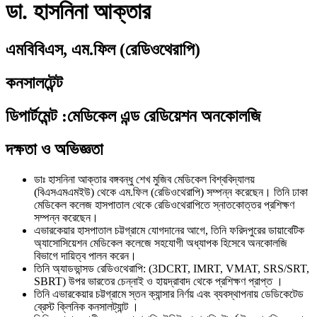
ডা. হাসনিনা আক্তার
এমবিবিএস, এম.ফিল (রেডিওথেরাপি)
কনসালটেন্ট
ডিপার্টমেন্ট
:
মেডিকেল এন্ড রেডিয়েশন অনকোলজি
দক্ষতা ও অভিজ্ঞতা
ডাঃ হাসনিনা আক্তার বঙ্গবন্ধু শেখ মুজিব মেডিকেল বিশ্ববিদ্যালয়
(বিএসএমএমইউ) থেকে এম.ফিল (রেডিওথেরাপি) সম্পন্ন করেছেন। তিনি ঢাকা
মেডিকেল কলেজ হাসপাতাল থেকে রেডিওথেরাপিতে স্নাতকোত্তর প্রশিক্ষণ
সম্পন্ন করেছেন।
এভারকেয়ার হাসপাতাল চট্টগ্রামে যোগদানের আগে, তিনি ফরিদপুরের ডায়াবেটিক
অ্যাসোসিয়েশন মেডিকেল কলেজে সহযোগী অধ্যাপক হিসেবে অনকোলজি
বিভাগে দায়িত্ব পালন করেন।
তিনি অ্যাডভান্সড রেডিওথেরাপি: (3DCRT, IMRT, VMAT, SRS/SRT,
SBRT) উপর ভারতের চেন্নাই ও হায়দ্রাবাদ থেকে প্রশিক্ষণ প্রাপ্ত ।
তিনি এভারকেয়ার চট্টগ্রামে স্তন ক্যান্সার নির্ণয় এবং ব্যবস্থাপনায় ডেডিকেটেড
ব্রেস্ট ক্লিনিক কনসালট্যান্ট ।