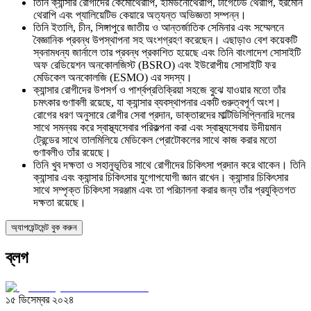
তিনি ক্যান্সার রোগীদের কেমোথেরাপি, ইমিউনোথেরাপি, টার্গেটেড থেরাপি, হরমোন
থেরাপি এবং প্যালিয়েটিভ কেয়ারে অত্যন্ত অভিজ্ঞতা সম্পন্ন।
তিনি ইতালি, চীন, সিঙ্গাপুরে জাতীয় ও আন্তর্জাতিক সেমিনার এবং সম্মেলনে
বৈজ্ঞানিক প্রবন্ধ উপস্থাপনা সহ অংশগ্রহণ করেছেন। এছাড়াও বেশ কয়েকটি
স্বনামধন্য জার্নালে তার প্রবন্ধ প্রকাশিত হয়েছে এবং তিনি বাংলাদেশ সোসাইটি
অফ রেডিয়েশন অনকোলজিস্ট (BSRO) এবং ইউরোপীয় সোসাইটি ফর
মেডিকেল অনকোলজি (ESMO) এর সদস্য।
ক্যান্সার রোগীদের উপসর্গ ও পার্শ্বপ্রতিক্রিয়া সহজে বুঝে যাওয়ার মতো তাঁর
চমৎকার গুণাবলী রয়েছে, যা ক্যান্সার ব্যবস্থাপনার একটি গুরুত্বপূর্ণ অংশ।
রোগের ধরণ অনুসারে রোগীর সেবা প্রদান, ডাক্তারদের মাল্টিডিসিপ্লিনারি দলের
সাথে সমন্বয় করে স্বাস্থ্যসেবার পরিকল্পনা করা এবং স্বাস্থ্যসেবায় উদীয়মান
ট্রেন্ডের সাথে তালমিলিয়ে মেডিকেল প্রোটোকলের সাথে কাজ করার মতো
গুণাবলীও তাঁর রয়েছে।
তিনি খুব দক্ষতা ও সহানুভূতির সাথে রোগীদের চিকিৎসা প্রদান করে থাকেন। তিনি
ক্যান্সার এবং ক্যান্সার চিকিৎসার যুগোপযোগী জ্ঞান রাখেন। ক্যান্সার চিকিৎসার
সাথে সম্পৃক্ত চিকিৎসা সরঞ্জাম এবং তা পরিচালনা করার জন্য তাঁর প্রযুক্তিগত
দক্ষতা রয়েছে।
অ্যাপয়েন্টমেন্ট বুক করুন
ব্লগ
১৫ ডিসেম্বর ২০২৪