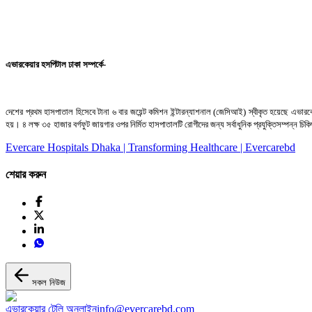
এভারকেয়ার হসপিটাল ঢাকা সম্পর্কে-
দেশের প্রথম হাসপাতাল হিসেবে টানা ৬ বার জয়েন্ট কমিশন ইন্টারন্যাশনাল (জেসিআই) স্বীকৃত হয়েছে এভারকেয়ার
হয়। ৪ লক্ষ ৩৫ হাজার বর্গফুট জায়গার ওপর নির্মিত হাসপাতালটি রোগীদের জন্য সর্বাধুনিক প্রযুক্তিসম্পন্ন চ
Evercare Hospitals Dhaka | Transforming Healthcare | Evercarebd
শেয়ার করুন
সকল নিউজ
এভারকেয়ার টেলি অনলাইন
info@evercarebd.com