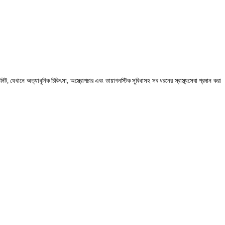
িট, যেখানে অত্যাধুনিক চিকিৎসা, অস্ত্রোপচার এবং ডায়াগনস্টিক সুবিধাসহ সব ধরনের স্বাস্থ্যসেবা প্রদান করা