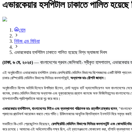
এভারকেয়ার হসপিটাল ঢাকাতে পালিত হয়েছে ব
হোম
নিউজ এন্ড মিডিয়া
এভারকেয়ার হসপিটাল ঢাকাতে পালিত হয়েছে বিশ্ব অ্যাজমা দিবস
(ঢাকা, ৬ মে, ২০২৫)
 — বাংলাদেশের প্রথম জেসিআই- স্বীকৃত হাসপাতাল, এভারকেয়ার হস
এই অনুষ্ঠানটিতে এভারকেয়ার হসপিটাল ঢাকার রেসপিরেটরি মেডিসিন বিভাগের বিশেষজ্ঞদের একটি বিশিষ্ট প্যান
ঢাকার রেস্পিরেটরি মেডিসিন বিভাগের সিনিয়র কনসালট্যান্ট,
অধ্যাপক
ডাঃ রৌশনি জাহান
।
অনুষ্ঠানটিতে বিশেষ অতিথি হিসেবে উপস্থিত ছিলেন, চেস্ট অ্যান্ড হার্ট অ্যাসোসিয়েশন অফ বাংলাদেশের 
কলেজ, ঢাকার মেডিসিন বিভাগের অধ্যাপক এবং যুক্তরাজ্যের রয়্যাল কলেজে অফ ফিজিশিয়ান্সের বাংলাদেশে
হাসপাতালটির প্রতিশ্রুতিকে আরো দৃঢ় করে করে।
এভারকেয়ার হসপিটালস, বাংলাদেশের সিইও এবং ব্যবস্থাপনা পরিচালক ডাঃ রত্নদীপ
চাষ্কার
বলেন
, “বাংলাদেশ
প্রদানের প্ল্যাটফর্ম আয়োজন করতে পেরে গর্বিত। চিকিৎসকদের আধুনিক ক্লিনিক্যাল ইনসাইট দিয়ে সমৃদ্ধ করাই 
সভাটিতে কি-নোট প্রেজেন্টেশন দিয়েছেন,
রেসপিরেটরি মেডিসিন বিভাগের সিনিয়র কনসালটেন্ট এবং কোঅর্ডিন
করে চলেছে। আমাদের এই অধিবেশনেটির লক্ষ্য ছিল, এই চ্যালেঞ্জগুলো মোকাবেলা করা, হাঁপানি ব্যবস্থাপনা স