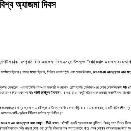
িশ্ব অ্যাজমা দিবস
পিটাল ঢাকা, সম্প্রতি বিশ্ব অ্যাজমা দিবস ২০২৫ উপলক্ষে 
"
ব্রঙ্কিয়াল অ্যাজমা
ব্যবস্থাপ
েল উপস্থিত ছিলেন। যাদের মধ্যে ছিলেন, সিনিয়র কনসালটেন্ট এবং কোঅর্ডিনেটর,
ডাঃ এসএম আবদুল্লাহ আল মাম
সেক্রেটারি জেনারেল, এনআইডিসিএইচ-এর সহকারী অধ্যাপক, রেস্পিরেটরি মেডিসিন-এর কোর্স কোঅর্ডিনেটর
ডাঃ গ
র ফেডারেশন লিড অধ্যাপক
ডাঃ কাজী তারিকুল ইসলাম।
। এছাড়াও, অনুষ্ঠানটিতে এভারকেয়ার হসপিটালস, বাংলাদ
ে জনস্বাস্থ্যের জন্য অ্যাজমা একটি প্রধান উদ্বেগের বিষয় হয়ে দাঁড়িয়েছে। এভারকেয়ার, একটি দায়িত্বশীল স্ব
আমাদের রোগী-কেন্দ্রিক চিকিৎসা দর্শনের মূল ভিত্তি।”
েটর ডাঃ এস এম আবদুল্লাহ আল মামুন। তিনি বলেন,
"হাঁপানি একটি ম্যানেজেবল কন্ডিশন, কিন্তু রোগ নির্ণয়ে বিলম্
ম্পর্কে সকলকে গভীর ধারণা দেয়া এবং রোগীর জীবনের মান উন্নত করতে পারে এমন কৌশল বাস্তবায়নের জন্য স্বাস