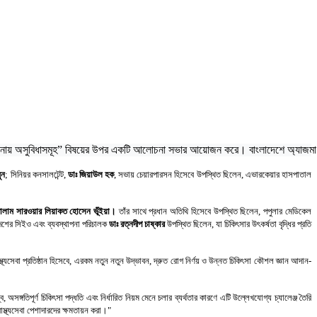
নায় 
অসুবিধা
সমূহ”
বিষয়ের উপর একটি আলোচনা সভার আয়োজন করে। বাংলাদেশে অ্যাজমা চিকিৎ
ুন
; সিনিয়র কনসালটেন্ট,
ডাঃ জিয়াউল হক
,
সভায়
চেয়ারপারসন হিসেবে উপস্থিত ছিলেন, এভারকেয়ার হাসপাতাল
োলাম সারওয়ার লিয়াকত হোসেন ভূঁইয়া।
তাঁর সাথে প্রধান অতিথি হিসেবে উপস্থিত ছিলেন, পপুলার মেডিকেল
েশের সিইও এবং ব্যবস্থাপনা পরিচালক
ডাঃ রত্নদীপ
চাষ্কার
উপস্থিত ছিলেন, যা চিকিৎসার উৎকর্ষতা বৃদ্ধির প্রতি
াস্থ্যসেবা প্রতিষ্ঠান হিসেবে, এরকম নতুন নতুন উদ্ভাবন, দ্রুত রোগ নির্ণয় ও উন্নত চিকিৎসা কৌশল জ্ঞান আদান-
ব, অসঙ্গতিপূর্ণ চিকিৎসা পদ্ধতি এবং নির্ধারিত নিয়ম মেনে চলার ব্যর্থতার কারণে এটি উল্লেখযোগ্য চ্যালেঞ্জ তৈরি
্থ্যসেবা পেশাদারদের ক্ষমতায়ন করা।"