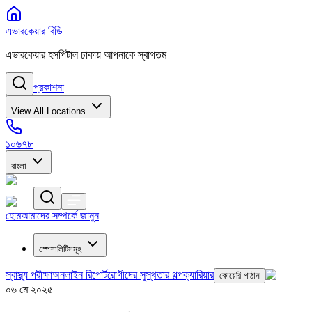
এভারকেয়ার বিডি
এভারকেয়ার হসপিটাল ঢাকায় আপনাকে স্বাগতম
প্রকাশনা
View All Locations
১০৬৭৮
বাংলা
হোম
আমাদের সম্পর্কে জানুন
স্পেশালিটিসমূহ
স্বাস্থ্য পরীক্ষা
অনলাইন রিপোর্ট
রোগীদের সুস্থতার গল্প
ক্যারিয়ার
কোয়েরি পাঠান
০৬ মে ২০২৫