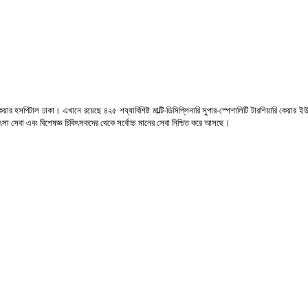
 হসপিটাল ঢাকা। এখানে রয়েছে ৪২৫ শয্যাবিশিষ্ট মাল্টি-ডিসিপ্লিনারি সুপার-স্পেশালিটি টারশিয়ারি কেয়ার ইউন
িকিৎসা সেবা এবং বিশেষজ্ঞ চিকিৎসকদের থেকে সর্বোচ্চ মানের সেবা নিশ্চিত করে আসছে।