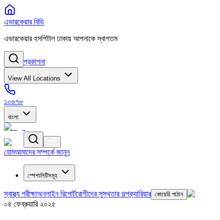
এভারকেয়ার বিডি
এভারকেয়ার হসপিটাল ঢাকায় আপনাকে স্বাগতম
প্রকাশনা
View All Locations
১০৬৭৮
বাংলা
হোম
আমাদের সম্পর্কে জানুন
স্পেশালিটিসমূহ
স্বাস্থ্য পরীক্ষা
অনলাইন রিপোর্ট
রোগীদের সুস্থতার গল্প
ক্যারিয়ার
কোয়েরি পাঠান
০৪ ফেব্রুয়ারি ২০২৫