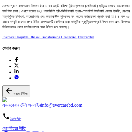
দেশের প্রথম হাসপাতাল হিসেবে টানা ৬ বার জয়েন্ট কমিশন ইন্টারন্যাশনাল (জেসিআই) স্বীকৃত হয়েছে এভারকেয়ার
হসপিটাল ঢাকা। এখানে রয়েছে ৪২৫ শয্যাবিশিষ্ট মাল্টি-ডিসিপ্লিনারি সুপার-স্পেশালিটি টারশিয়ারি কেয়ার ইউনিট, যেখানে
অত্যাধুনিক চিকিৎসা, অস্ত্রোপচার এবং ডায়াগনস্টিক সুবিধাসহ সব ধরনের স্বাস্থ্যসেবা প্রদান করা হয়। ৪ লক্ষ ৩৫
হাজার বর্গফুট জায়গার ওপর নির্মিত হাসপাতালটি রোগীদের জন্য সর্বাধুনিক প্রযুক্তিসম্পন্ন চিকিৎসা সেবা এবং বিশেষজ্ঞ
চিকিৎসকদের থেকে সর্বোচ্চ মানের সেবা নিশ্চিত করে আসছে।
Evercare Hospitals Dhaka | Transforming Healthcare | Evercarebd
শেয়ার করুন
সকল নিউজ
এভারকেয়ার টেলি অনলাইন
info@evercarebd.com
১০৬৭৮
গোপনীয়তা নীতি