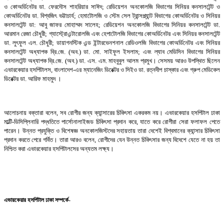
ও কোঅর্ডিনেটর ডা. ফেরদৌস শাহরিয়ার সাঈদ; রেডিয়েশন অনকোলজি বিভাগের সিনিয়র কনসালটেন্ট ও
কোঅর্ডিনেটর ডা. বিশ্বজিৎ ভট্টাচার্য; হেমাটোলজি
ও
স্টেম সেল
ট্রান্সপ্ল্যান্ট
বিভাগের
কোঅর্ডিনেটর ও সিনিয়র
কনসালটেন্ট ডা
:
আবু জাফর মোহাম্মদ সালেহ;
রেডিয়েশন অনকোলজি বিভাগের সিনিয়র কনসালটেন্ট ডা.
আরমান রেজা চৌধুরী; গ্যাস্ট্রোএন্টারোলজি এবং হেপাটোলজি বিভাগের কোঅর্ডিনেটর এবং সিনিয়র কনসালটেন্ট
ডা. লুৎফুল এল. চৌধুরী; ডায়াগনস্টিক এন্ড ইন্টারভেনশনাল রেডিওলজি বিভাগের কোঅর্ডিনেটর এবং সিনিয়র
কনসালটেন্ট অধ্যাপক ব্রি.জে. (অব.) ডা. মো. সাইফুল ইসলাম; এবং ল্যাব মেডিসিন বিভাগের সিনিয়র
কনসালটেন্ট অধ্যাপক ব্রি.জে. (অব.) ডা. এস. এম. মাহবুবুল আলম প্রমুখ। সেসময় আরও উপস্থিত ছিলেন
এভারকেয়ার হসপিটালস, বাংলাদেশ-এর ম্যানেজিং ডিরেক্টর ও সিইও ডা. রত্নদীপ চাস্কার এবং গ্রুপ মেডিকেল
ডিরেক্টর ডা. আরিফ মাহমুদ ।
আলোচনায় বক্তারা বলেন, সব রোগীর জন্য ক্যান্সারের চিকিৎসা একরকম নয়। এভারকেয়ার হসপিটাল ঢাকা
মাল্টি-ডিসিপ্লিনারি পদ্ধতিতে পার্সোনালাইজড চিকিৎসা প্রদান করে, যাতে করে রোগীরা সেরা ফলাফল পেতে
পারেন। উন্নত প্রযুক্তি ও বিশেষজ্ঞ অনকোলজিস্টদের সহায়তায় তারা দেশেই বিশ্বমানের ক্যান্সার চিকিৎসা
প্রদান করতে পেরে গর্বিত। তারা আরও বলেন, রোগীদের যেন উন্নত চিকিৎসার জন্য বিদেশে যেতে না হয় তা
নিশ্চিত করা এভারকেয়ার হসপিটালসের অন্যতম লক্ষ্য।
এভারকেয়ার হসপিটাল ঢাকা সম্পর্কে-