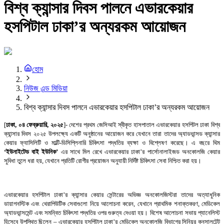
বিশ্ব ক্যান্সার দিবস পালনে এভারকেয়ার
হসপিটাল ঢাকা’র অন্যরকম আয়োজন
হোম
নিউজ এন্ড মিডিয়া
বিশ্ব ক্যান্সার দিবস পালনে এভারকেয়ার হসপিটাল ঢাকা’র অন্যরকম আয়োজন
[
ঢাকা, ০৪ ফেব্রুয়ারি, ২০২৫
]- দেশের প্রথম জেসিআই স্বীকৃত হাসপাতাল এভারকেয়ার হসপিটল ঢাকা বিশ্ব
ক্যান্সার দিবস ২০২৫ উপলক্ষ্যে একটি অনুষ্ঠানের আয়োজন করে যেখানে তারা তাদের অ্যাডভান্সড ক্যান্সার
কেয়ার ফ্যাসিলিটি ও মাল্টি-ডিসিপ্লিনারি চিকিৎসা পদ্ধতির ব্যক্ষা ও বিশ্লেষণ করেছে। এ বছরে থিম
‘ইউনাইটেড বাই ইউনিক’
এর সাথে মিল রেখে এভারকেয়ার ঢাকা’র পার্সোনালাইজড অনকোলজি কেয়ার
সুবিধা তুলে ধরা হয়, যেখানে প্রতিটি রোগীর প্রয়োজন অনুযায়ী নির্দিষ্ট চিকিৎসা সেবা নিশ্চিত করা হয়।
এভারকেয়ার হসপিটাল ঢাকা’র ক্যান্সার কেয়ার সেন্টারের অভিজ্ঞ অনকোলজিস্টরা তাদের অত্যাধুনিক
ডায়াগনস্টিক এবং থেরাপিউটিক সেবাগুলো নিয়ে আলোচনা করেন, যেখানে প্রাথমিক শনাক্তকরণ, মেডিকেল
অ্যাডভান্সমেন্ট এবং সমন্বিত চিকিৎসা পদ্ধতির ওপর গুরুত্ব দেওয়া হয়। বিশেষ আলোচনা সভায় প্যানেলিস্ট
হিসেবে উপস্থিত ছিলেন – এভারকেয়ার হসপিটাল ঢাকা’র মেডিকেল অনকোলজি বিভাগের সিনিয়র কনসালটেন্ট