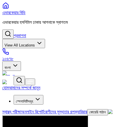
এভারকেয়ার বিডি
এভারকেয়ার হসপিটাল ঢাকায় আপনাকে স্বাগতম
প্রকাশনা
View All Locations
১০৬৭৮
বাংলা
হোম
আমাদের সম্পর্কে জানুন
স্পেশালিটিসমূহ
স্বাস্থ্য পরীক্ষা
অনলাইন রিপোর্ট
রোগীদের সুস্থতার গল্প
ক্যারিয়ার
কোয়েরি পাঠান