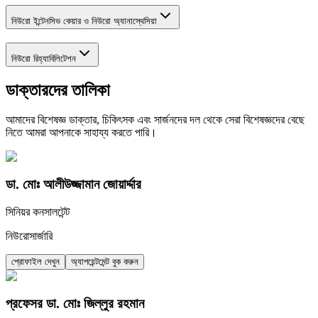
নিউরো ইন্টেনসিভ কেয়ার ও নিউরো অ্যানাস্থেসিয়া
নিউরো রিহ্যাবিলিটেশন
ডাক্তারদের তালিকা
আমাদের বিশেষজ্ঞ ডাক্তার, চিকিৎসক এবং সার্জনদের দল থেকে সেরা বিশেষজ্ঞদের বেছে
নিতে আমরা আপনাকে সাহায্য করতে পারি।
ডা. মোঃ আলীউজ্জামান জোয়ার্দ্দার
সিনিয়র কনসালটেন্ট
নিউরোসার্জারি
প্রোফাইল দেখুন
অ্যাপয়েন্টমেন্ট বুক করুন
প্রফেসর ডা. মোঃ জিল্লুর রহমান