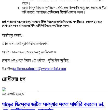
থাকে।
আরো বিস্তারিত অন্তর্বিভাগ মেডিকেল রিপোর্টের অনুরোধ করতে বা বীমা
দাবি করতে, আমাদের
মেডিকেল রিপোর্ট
রেফার করুন।
চার্জ সংক্রান্ত প্রশ্নের জন্য, আমাদের বিলিং বিভাগের (কর্পোরেট ডেস্ক, অ্যাট্রিয়াম - লেভেল ১) সাথে
যোগাযোগ করুন বা আমাদের বিলিং এক্সিকিউটিভদের কল/ইমেল করুন:
তাসলিমুর রহমান:
এ জি এম - ফাইন্যানশিয়াল অপারেশন
ফোন: +৮৮-০২-৮৪৩১৬৬১-৫; এক্সট-১৩৫৩
(সকাল ৯টা থেকে বিকাল ৫টা পর্যন্ত - ছুটির দিন ব্যতীত)
ই-মেইল:
taslimur.rahman@evercarebd.com
রোগীদের গল্প
০৩ আগস্ট ২০২৬
ঘাড়ের ডিস্কের জটিল সমস্যার সফল সার্জারি করলেন ডা.