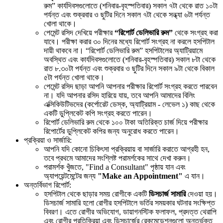
রুম” কার্যদিবসগুলোতে (শনিবার-বৃহস্পতিবার) সকাল ৭টা থেকে রাত ১০টা
পর্যন্ত এবং শুক্রবার ও ছুটির দিনে সকাল ৭টা থেকে সন্ধ্যা ৬টা পর্যন্ত
খোলা থাকে।
পেমেন্ট রসিদ দেখিয়ে পরীক্ষার
“রিপোর্ট ডেলিভারি রুম”
থেকে সংগ্রহ করা
যাবে। পরীক্ষা করার ৩০ দিনের মধ্যে রিপোর্ট সংগ্রহ না করলে হসপিটাল
দায়ী থাকবে না। “রিপোর্ট ডেলিভারি রুম” হসপিটালের অ্যাট্রিয়ামে
অবস্থিত এবং কার্যদিবসগুলোতে (শনিবার-বৃহস্পতিবার) সকাল ৮টা থেকে
রাত ৮.৩০টা পর্যন্ত এবং শুক্রবার ও ছুটির দিনে সকাল ৯টা থেকে বিকাল
৫টা পর্যন্ত খোলা থাকে।
পেমেন্ট রসিদ ছাড়া আপনি আপনার পরীক্ষার রিপোর্ট সংগ্রহ করতে পারবেন
না। যদি আপনার রসিদ হারিয়ে যায়, তবে আপনি আমাদের বিলিং
এক্সিকিউটিভদের (কর্পোরেট ডেস্ক, অ্যাট্রিয়াম - লেভেল ১) কাছ থেকে
একটি ডুপ্লিকেট কপি সংগ্রহ করতে পারেন।
রিপোর্ট ডেলিভারি রুম থেকে ১০০ টাকা অতিরিক্ত চার্জ দিয়ে পরীক্ষার
রিপোর্টের ডুপ্লিকেট কপির জন্য অনুরোধ করতে পারেন।
প্রক্রিয়া ও সার্জারি:
আপনি যদি কোনো চিকিৎসা প্রক্রিয়ায় বা সার্জারি করাতে আগ্রহী হন,
তবে প্রথমে আমাদের সংশ্লিষ্ট পরামর্শকের সাথে দেখা করুন।
পরামর্শক খুঁজতে, "Find a Consultant" পৃষ্ঠায় যান এবং
অ্যাপয়েন্টমেন্টের জন্য
"Make an Appointment"
এ যান।
অন্তর্বিভাগ রিপোর্ট:
হসপিটাল থেকে ছাড়ার সময় রোগীকে একটি
ডিসচার্জ সামারি
দেওয়া হয়।
ডিসচার্জ সামারি হলো রোগীর হসপিটালে ভর্তির সময়কার ঘটনার সংক্ষিপ্ত
বিবরণ। এতে রোগীর অভিযোগ, ডায়াগনস্টিক ফলাফল, প্রদত্ত থেরাপি
এবং রোগীর প্রতিক্রিয়া এবং ডিসচার্জের রেকমেন্ডেশনগুলো অন্তর্ভুক্ত