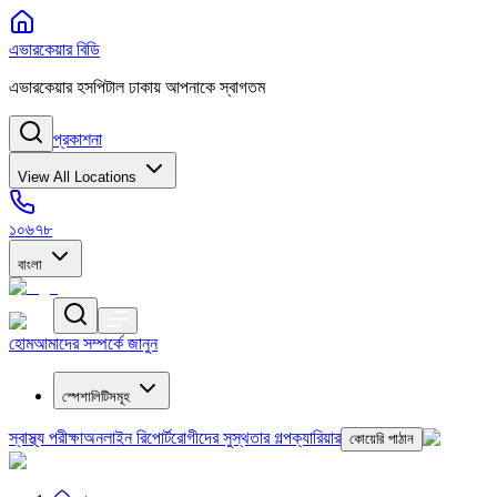
এভারকেয়ার বিডি
এভারকেয়ার হসপিটাল ঢাকায় আপনাকে স্বাগতম
প্রকাশনা
View All Locations
১০৬৭৮
বাংলা
হোম
আমাদের সম্পর্কে জানুন
স্পেশালিটিসমূহ
স্বাস্থ্য পরীক্ষা
অনলাইন রিপোর্ট
রোগীদের সুস্থতার গল্প
ক্যারিয়ার
কোয়েরি পাঠান