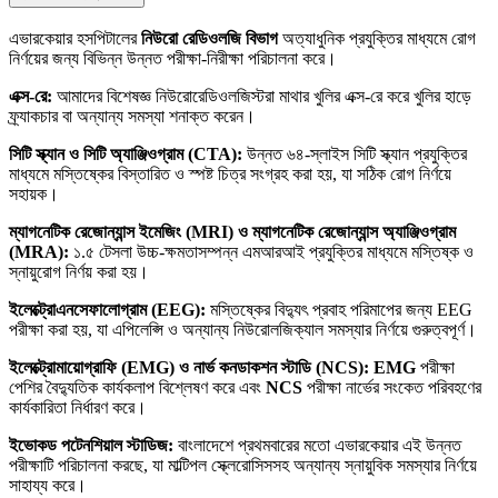
এভারকেয়ার হসপিটালের
নিউরো রেডিওলজি বিভাগ
অত্যাধুনিক প্রযুক্তির মাধ্যমে রোগ
নির্ণয়ের জন্য বিভিন্ন উন্নত পরীক্ষা-নিরীক্ষা পরিচালনা করে।
এক্স-রে:
আমাদের বিশেষজ্ঞ নিউরোরেডিওলজিস্টরা মাথার খুলির এক্স-রে করে খুলির হাড়ে
ফ্র্যাকচার বা অন্যান্য সমস্যা শনাক্ত করেন।
সিটি স্ক্যান ও সিটি অ্যাঞ্জিওগ্রাম (CTA):
উন্নত ৬৪-স্লাইস সিটি স্ক্যান প্রযুক্তির
মাধ্যমে মস্তিষ্কের বিস্তারিত ও স্পষ্ট চিত্র সংগ্রহ করা হয়, যা সঠিক রোগ নির্ণয়ে
সহায়ক।
ম্যাগনেটিক রেজোন্যান্স ইমেজিং (MRI) ও ম্যাগনেটিক রেজোন্যান্স অ্যাঞ্জিওগ্রাম
(MRA):
১.৫ টেসলা উচ্চ-ক্ষমতাসম্পন্ন এমআরআই প্রযুক্তির মাধ্যমে মস্তিষ্ক ও
স্নায়ুরোগ নির্ণয় করা হয়।
ইলেক্ট্রোএনসেফালোগ্রাম (EEG):
মস্তিষ্কের বিদ্যুৎ প্রবাহ পরিমাপের জন্য EEG
পরীক্ষা করা হয়, যা এপিলেপ্সি ও অন্যান্য নিউরোলজিক্যাল সমস্যার নির্ণয়ে গুরুত্বপূর্ণ।
ইলেক্ট্রোমায়োগ্রাফি (EMG) ও নার্ভ কনডাকশন স্টাডি (NCS):
EMG
পরীক্ষা
পেশির বৈদ্যুতিক কার্যকলাপ বিশ্লেষণ করে এবং
NCS
পরীক্ষা নার্ভের সংকেত পরিবহণের
কার্যকারিতা নির্ধারণ করে।
ইভোকড পটেনশিয়াল স্টাডিজ:
বাংলাদেশে প্রথমবারের মতো এভারকেয়ার এই উন্নত
পরীক্ষাটি পরিচালনা করছে, যা মাল্টিপল স্ক্লেরোসিসসহ অন্যান্য স্নায়ুবিক সমস্যার নির্ণয়ে
সাহায্য করে।