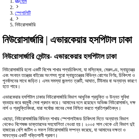
হোম
স্পেশালিটি
নিউরোসার্জারি
নিউরোসার্জারি | এভারকেয়ার হসপিটাল ঢাকা
নিউরোসার্জারি সেন্টার- এভারকেয়ার হসপিটাল ঢাকা
নিউরোসার্জারি হলো একটি বিশেষ শাখার শল্যচিকিৎসা, যা মস্তিষ্ক, মেরুদণ্ড, স্নায়ুতন্ত্র
এবং সংবহন তন্ত্রের বাইরের অংশসহ পুরো স্নায়ুতন্ত্রের বিভিন্ন রোগের নির্ণয়, চিকিৎসা ও
পুনর্বাসনের সাথে জড়িত। এসব সমস্যা জন্মগত ত্রুটি, আঘাত, টিউমার বা অন্যান্য কারণে
হতে পারে।
এভারকেয়ার হসপিটাল ঢাকার নিউরোসার্জারি বিভাগ আধুনিক প্রযুক্তি ও উন্নত সুবিধা
ব্যবহার করে বহুমুখী সেবা প্রদান করে। আমাদের দলে রয়েছেন অভিজ্ঞ নিউরোসার্জন, দক্ষ
নার্স ও প্রযুক্তিবিদরা, যারা সর্বোচ্চ মানের সেবা নিশ্চিত করতে প্রতিশ্রুতিবদ্ধ।
এছাড়া, নিউরোসার্জারির বিভিন্ন শাখায় স্পেশালাইজড চিকিৎসা দিতে অন্যান্য বিভাগ
থেকেও বিশেষজ্ঞ ডাক্তারদের সহযোগিতা নেওয়া হয়। ২০০৫ সাল থেকে এই বিভাগ দুই
হাজারের বেশি জটিল ও সফল নিউরোসার্জারি সম্পন্ন করেছে, যা আমাদের দক্ষতা ও
সাফল্যের একটি শক্তিশালী প্রমাণ।