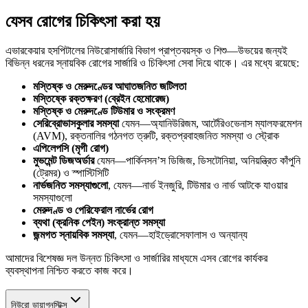
যেসব রোগের চিকিৎসা করা হয়
এভারকেয়ার হসপিটালের নিউরোসার্জারি বিভাগ প্রাপ্তবয়স্ক ও শিশু—উভয়ের জন্যই
বিভিন্ন ধরনের স্নায়বিক রোগের সার্জারি ও চিকিৎসা সেবা দিয়ে থাকে। এর মধ্যে রয়েছে:
মস্তিষ্ক ও মেরুদণ্ডের আঘাতজনিত জটিলতা
মস্তিষ্কে রক্তক্ষরণ (ব্রেইন হেমোরেজ)
মস্তিষ্ক ও মেরুদণ্ডে টিউমার ও সংক্রমণ
সেরিব্রোভাসকুলার সমস্যা
যেমন—অ্যানিউরিজম, আর্টেরিওভেনাস ম্যালফরমেশন
(AVM), রক্তনালির গঠনগত ত্রুটি, রক্তপ্রবাহজনিত সমস্যা ও স্ট্রোক
এপিলেপসি (মৃগী রোগ)
মুভমেন্ট ডিজঅর্ডার
যেমন—পার্কিনসন’স ডিজিজ, ডিসটোনিয়া, অনিয়ন্ত্রিত কাঁপুনি
(ট্রেমর) ও স্পাস্টিসিটি
নার্ভজনিত সমস্যাগুলো
, যেমন—নার্ভ ইনজুরি, টিউমার ও নার্ভ আটকে যাওয়ার
সমস্যাগুলো
মেরুদণ্ড ও পেরিফেরাল নার্ভের রোগ
ব্যথা (ক্রনিক পেইন) সংক্রান্ত সমস্যা
জন্মগত স্নায়বিক সমস্যা
, যেমন—হাইড্রোসেফালাস ও অন্যান্য
আমাদের বিশেষজ্ঞ দল উন্নত চিকিৎসা ও সার্জারির মাধ্যমে এসব রোগের কার্যকর
ব্যবস্থাপনা নিশ্চিত করতে কাজ করে।
নিউরো ডায়াগনস্টিক্স