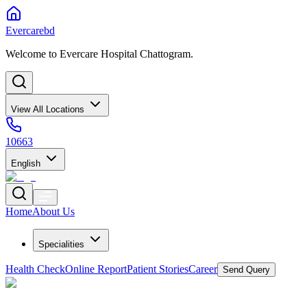
Evercarebd
Welcome to Evercare Hospital Chattogram.
View All Locations
10663
English
Home
About Us
Specialities
Health Check
Online Report
Patient Stories
Career
Send Query