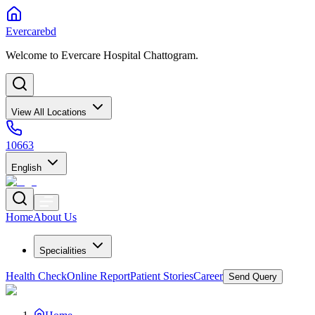
Evercarebd
Welcome to Evercare Hospital Chattogram.
View All Locations
10663
English
Home
About Us
Specialities
Health Check
Online Report
Patient Stories
Career
Send Query