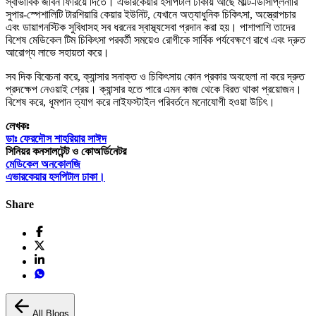
স্বাভাবিক জীবন ফিরিয়ে দিতে। এভারকেয়ার হসপিটাল ঢাকায় আছে মাল্টি-ডিসিপ্লিনারি
সুপার-স্পেশালিটি টারশিয়ারি কেয়ার ইউনিট, যেখানে অত্যাধুনিক চিকিৎসা, অস্ত্রোপচার
এবং ডায়াগনস্টিক সুবিধাসহ সব ধরনের স্বাস্থ্যসেবা প্রদান করা হয়। পাশাপাশি তাদের
বিশেষ মেডিকেল টিম চিকিৎসা পরবর্তী সময়েও রোগীকে সার্বিক পর্যবেক্ষণে রাখে এবং দ্রুত
আরোগ্য লাভে সহায়তা করে।
সব দিক বিবেচনা করে, ক্যান্সার সনাক্ত ও চিকিৎসায় কোন প্রকার অবহেলা না করে দ্রুত
প্রদক্ষেপ নেওয়াই শ্রেয়। ক্যান্সার হতে পারে এমন কাজ থেকে বিরত থাকা প্রয়োজন।
বিশেষ করে, ধূমপান ত্যাগ করে লাইফস্টাইল পরিবর্তনে মনোযোগী হওয়া উচিৎ।
লেখকঃ
ডাঃ ফেরদৌস শাহরিয়ার সাঈদ
সিনিয়র কনসালটেন্ট ও কোঅর্ডিনেটর
মেডিকেল অনকোলজি
এভারকেয়ার হসপিটাল ঢাকা।
Share
All Blogs