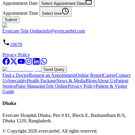
Appointment Date
Select Appointment Date
Appointment Time
Select time
Submit
Evercare Tele Online
info@evercarebd.com
10678
Privacy Policy
Send Query
Find a Doctor
Request an Appointment
Online Report
Career
Contact
Us
Speciality
Health Package
News & Media
Blogs
About Us
Patient
Stories
Pulse Magazine
Tele Online
Privacy Policy
Patient & Visitor
Guide
Dhaka
Evercare Hospital Dhaka, Plot # 81, Block-E, Bashundhara R/A,
Dhaka 1229, Bangladesh.
© Copyright
2026
evercarebd.
All rights reserved.