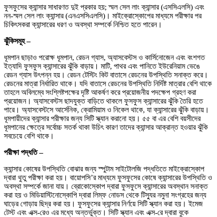
ফুসফুসের ক্যান্সার সাধারণত দুই প্রকার হয়; স্মল সেল লাং ক্যান্সার (এসসিএলসি) এবং
নন-স্মল সেল লাং ক্যান্সার (এনএসসিএলসি)। মাইক্রোস্কোপের মাধ্যমে পরীক্ষার পর
চিকিৎসকরা ক্যান্সারের ধরণ ও অবস্থা সম্পর্কে নিশ্চিত হতে পারেন।
ঝুঁকিসমূহ –
ধূমপান ছাড়াও পরোক্ষ ধূমপান, রেডন গ্যাস, অ্যাসবেস্টস ও কার্সিনোজেন এবং বংশগত
ইত্যাদি ফুসফুস ক্যান্সারের ঝুঁকি বাড়ায়। মাটি, পাথর এবং পানিতে ইউরেনিয়াম ভেঙে
রেডন গ্যাস উৎপন্ন হয়। রেডন টেস্টিং কিট বাতাসে রেডনের উপস্থিতি সনাক্ত করে।
রেডনের মাত্রা নির্ধারিত থাকে। যদি বাতাসে রেডনের উপস্থিতি নির্দিষ্ট মাত্রার বেশি থাকে
তাহলে অবিলম্বে সংশ্লিষ্টপক্ষের দৃষ্টি আকর্ষণ করে প্রয়োজনীয় পদক্ষেপ গ্রহণ করা
প্রয়োজন। অ্যাসবেস্টস ছাদযুক্ত বাড়িতে থাকলে ফুসফুস ক্যান্সারের ঝুঁকি তৈরি হতে
পারে। অ্যাসবেস্টসে আর্সেনিক, ক্রোমিয়াম ও নিকেল থাকে, যা ক্যান্সারের ঝুঁকি বাড়ায়।
ধূমপায়ীদের ক্যান্সার পরীক্ষার জন্য সিটি স্ক্যান করানো হয়। ৫৫ বা এর বেশি বয়সীদের
ধূমপানের ক্ষেত্রে সর্বোচ্চ সতর্ক থাকা উচিৎ কারণ তাদের ক্যান্সার আক্রান্ত হওয়ার ঝুঁকি
সবচেয়ে বেশি থাকে।
পরীক্ষা পদ্ধতি –
ক্যান্সার কোষের উপস্থিতি বোঝার জন্য স্পুটাম সাইটোলজি পদ্ধতিতে মাইক্রোস্কোপ
দ্বারা থুতু পরীক্ষা করা হয়। বায়োপসি’র মাধ্যমে ফুসফুসের কোষে ক্যান্সারের উপস্থিতি ও
অবস্থা সম্পর্কে জানা যায়। ব্রোকোস্কোপ দ্বারা ফুসফুসে ক্যান্সারের অবস্থান সনাক্ত
করা হয় ও মিডিয়াস্টিনোস্কোপি দ্বারা লিম্ফ নোডস থেকে টিস্যুর নমুনা সংগ্রহের জন্য
ঘাড়ের গোড়ায় ছিদ্র করা হয়। ফুসফুসের ক্যান্সার নির্ণয়ে সিটি স্ক্যান করা হয়। ইমেজ
টেস্ট এবং এক্স-রেও এর মধ্যে অন্তর্ভুক্ত। সিটি স্ক্যান এবং এক্স-রে দ্বারা বুকে