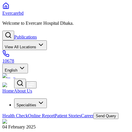
Evercarebd
Welcome to Evercare Hospital Dhaka.
Publications
View All Locations
10678
English
Home
About Us
Specialities
Health Check
Online Report
Patient Stories
Career
Send Query
04 February 2025