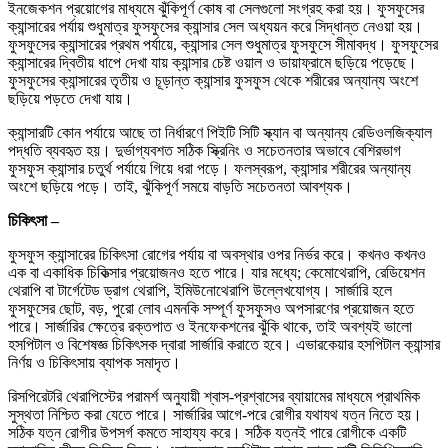
ইনজেকশন প্রয়োগের মাধ্যমে ঝুঁকিপূর্ণ কোষ বা সেলগুলো সংগ্রহ করা হয়। ফুসফুসের
ক্যান্সারের পর্যায় শুধুমাত্র ফুসফুসের ক্যান্সার সেল অধ্যয়ন করে সিদ্ধান্ত নেওয়া হয়।
ফুসফুসের ক্যান্সারের প্রথম পর্যায়ে, ক্যান্সার সেল শুধুমাত্র ফুসফুসে সীমাবদ্ধ। ফুসফুসের
ক্যান্সারের দ্বিতীয় ধাপে দেখা যায় ক্যান্সার চেষ্ট ওয়াল ও ডায়াফ্রামে ছড়িয়ে পড়েছে।
ফুসফুসের ক্যান্সারের তৃতীয় ও চূড়ান্ত ক্যান্সার ফুসফুস থেকে শরীরের অন্যান্য অংশে
ছড়িয়ে পড়তে দেখা যায়।
ক্যান্সারটি কোন পর্যায়ে আছে তা নির্ধারণে পিইটি সিটি স্ক্যান বা অন্যান্য রেডিওলজিক্যাল
পদ্ধতি ব্যবহৃত হয়। দুর্ভাগ্যবশত সঠিক স্ক্রিনিং ও সচেতনতার অভাবে বেশিরভাগ
ফুসফুস ক্যান্সার চতুর্থ পর্যায়ে গিয়ে ধরা পড়ে। ফলস্বরূপ, ক্যান্সার শরীরের অন্যান্য
অংশে ছড়িয়ে পড়ে। তাই, ঝুঁকিপূর্ণ সময়ে বাড়তি সচেতনতা আবশ্যক।
চিকিৎসা –
ফুসফুস ক্যান্সারের চিকিৎসা রোগের পর্যায় বা অবস্থার ওপর নির্ভর করে। কখনও কখনও
এক বা একাধিক চিকিত্সার প্রয়োজনও হতে পারে। যার মধ্যে; কেমোথেরাপি, রেডিয়েশন
থেরাপি বা টার্গেটেড ড্রাগ থেরাপি, ইমিউনোথেরাপি উল্লেখযোগ্য। সার্জারি হলে
ফুসফুসের ছোট, বড়, পুরো লোব এমনকি সম্পূর্ণ ফুসফুসও অপসারণের প্রয়োজন হতে
পারে। সার্জারির ক্ষেত্রে রক্তপাত ও ইনফেকশনের ঝুঁকি থাকে, তাই অবশ্যই ভালো
হসপিটাল ও বিশেষজ্ঞ চিকিৎসক দ্বারা সার্জারি করাতে হবে। এভারকেয়ার হসপিটাল ক্যান্সার
নির্ণয় ও চিকিৎসায় ব্যাপক সমাদৃত।
রিসপিরেটরি থেরাপিস্টের পরামর্শ অনুযায়ী শ্বাস-প্রশ্বাসের ব্যায়ামের মাধ্যমে প্রাথমিক
সুস্থতা নিশ্চিত করা যেতে পারে। সার্জারির আগে-পরে রোগীর যথাযথ যত্ন নিতে হয়।
সঠিক যত্ন রোগীর উপসর্গ কমতে সাহায্য করে। সঠিক যত্নই পারে রোগীকে একটি