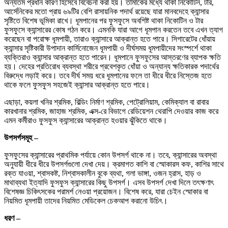
অন্যতম প্রধান কারণ হিসেবে বিবেচনা করা হয়। তামাকের মধ্যে থাকা নিকোটিন, টার,
আর্সেনিকের মতো প্রায় ৬৯টির বেশি রাসায়নিক পদার্থ রয়েছে যারা মানবদেহে ক্যান্সার
সৃষ্টিতে বিশেষ ভূমিকা রাখে। ধূমপানের পর ফুসফুসে অবশিষ্ট থাকা নিকোটিন ও টার
ফুসফুসে ক্যান্সারের কোষ গঠন করে। এমনকি যারা আগে ধূমপান করতেন তবে এখন ত্যাগ
করেছেন বা পরোক্ষ ধূমপায়ী, তারাও ক্যান্সারে আক্রান্ত হতে পারে। সিগারেটের ধোঁয়ায়
ক্যান্সার সৃষ্টিকারী উপাদান কার্সিনোজেন ধূমপায়ী ও দীর্ঘসময় ধূমপায়ীদের সংস্পর্শে থাকা
ব্যক্তিরাও ক্যান্সার আক্রান্ত হতে পারেন। ধূমপানে ফুসফুসের আস্তরণের ব্যাপক ক্ষতি
হয়। দেহের প্রতিরোধ ব্যবস্থা শরীরে প্রবেশকৃত ধোঁয়া ও অন্যান্য ক্ষতিকারক পদার্থের
বিরুদ্ধে লড়াই করে। তবে দীর্ঘ সময় ধরে ধূমপানের ফলে তা ধীরে ধীরে নিস্তেজ হতে
থাকে ফলে ফুসফুস সহজেই ক্যান্সার আক্রান্ত হতে পারে।
এছাড়া, কয়লা খনির শ্রমিক, বিল্ডিং নির্মাণ শ্রমিক, পেট্রোলিয়াম, কেমিক্যাল বা রাবার
কারখানার শ্রমিক, জাহাজ শ্রমিক, এক্স-রে বিভাগে রেডিয়েশন থেরাপি দেওয়ার কাজ করে
এমন কর্মীরাও ফুসফুস ক্যান্সারের আক্রান্ত হওয়ার ঝুঁকিতে থাকে।
উপসর্গসমূহ –
ফুসফুসের ক্যান্সারের প্রাথমিক পর্যায়ে কোন উপসর্গ থাকে না। তবে, ক্যান্সারের অবস্থা
অনুযায়ী ধীরে ধীরে উপসর্গগুলো দেখা দেয়। ক্রমাগত কাশি বা স্মোকারস কফ, কাশির সাথে
রক্ত যাওয়া, শ্বাসকষ্ট, নিশ্বাসকালীন বুকে ব্যথা, গলা ভাঙ্গা, ওজন হ্রাস, হাড় ও
মাথাব্যথা ইত্যাদি ফুসফুস ক্যান্সারের কিছু উপসর্গ। এসব উপসর্গ দেখা দিলে তৎক্ষণাৎ
বিশেষজ্ঞ চিকিৎসকের পরামর্শ নেওয়া প্রয়োজন। বিশেষ করে, যারা চেইন স্মোকার বা
নিয়মিত ধূমপায়ী তাদের নিয়মিত মেডিকেল চেকআপ করানো উচিৎ।
ধরণ –